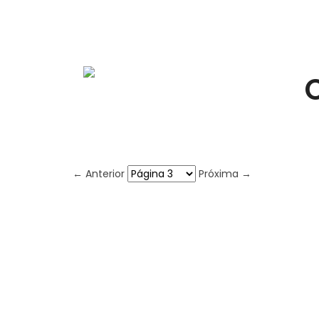
C
← Anterior
Próxima →