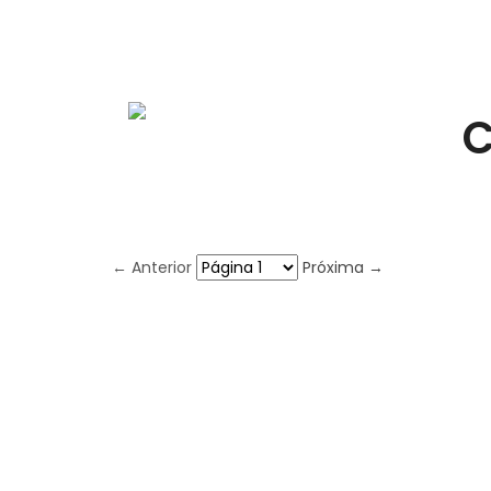
C
← Anterior
Próxima →