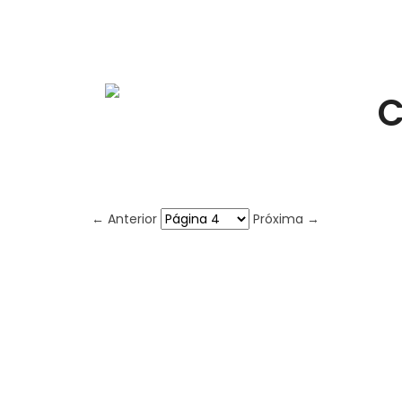
C
← Anterior
Próxima →